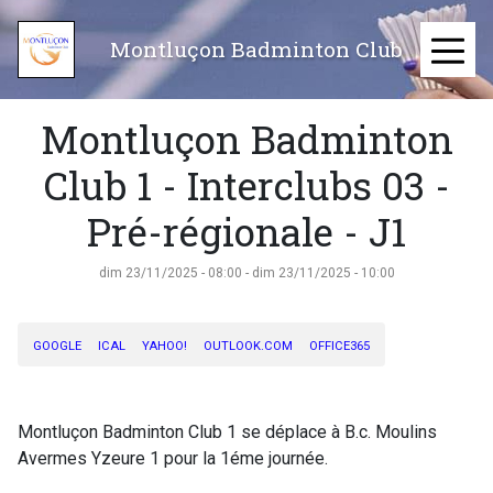
Aller
au
Montluçon Badminton Club
≡
contenu
principal
Montluçon Badminton
Club 1 - Interclubs 03 -
Pré-régionale - J1
dim 23/11/2025 - 08:00
-
dim 23/11/2025 - 10:00
GOOGLE
ICAL
YAHOO!
OUTLOOK.COM
OFFICE365
Montluçon Badminton Club 1 se déplace à B.c. Moulins
Avermes Yzeure 1 pour la 1éme journée.